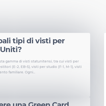
ali tipi di visti per
 Uniti?
ta gamma di visti statunitensi, tra cui visti per
stitori (E-2, EB-5), visti per studio (F-1, M-1), visti
ento familiare. Ogni...
ere una Green Card