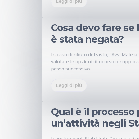
Leggi di più
DA
|
Cosa devo fare se l
è stata negata?
In caso di rifiuto del visto, l’Avv. Maliz
valutare le opzioni di ricorso o riapplic
passo successivo.
Leggi di più
DA
|
Qual è il processo 
un’attività negli St
Investire negli Stati Uniti. Per i visti 