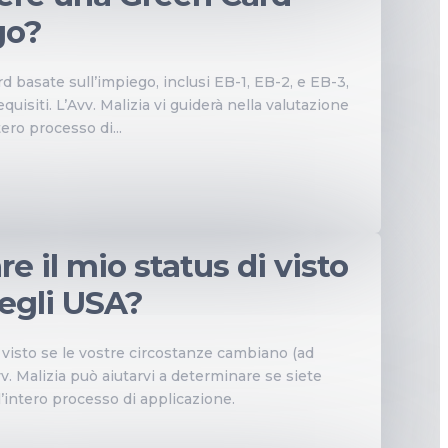
go?
d basate sull’impiego, inclusi EB-1, EB-2, e EB-3,
equisiti. L’Avv. Malizia vi guiderà nella valutazione
tero processo di...
e il mio status di visto
egli USA?
o visto se le vostre circostanze cambiano (ad
v. Malizia può aiutarvi a determinare se siete
 l’intero processo di applicazione.