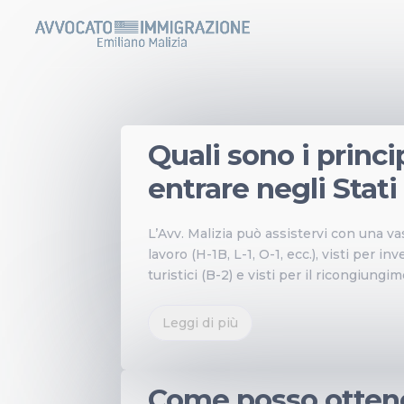
DA
|
Quali sono i princip
entrare negli Stati
L’Avv. Malizia può assistervi con una vas
lavoro (H-1B, L-1, O-1, ecc.), visti per inve
turistici (B-2) e visti per il ricongiungim
Leggi di più
DA
|
Come posso otten