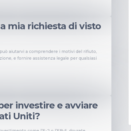
a mia richiesta di visto
ia può aiutarvi a comprendere i motivi del rifiuto,
azione, e fornire assistenza legale per qualsiasi
per investire e avviare
ati Uniti?
di investimento come l’E-2 o l’EB-5, dovrete