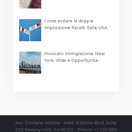
Come evitare la doppia
imposizione fiscale Italia-USA
Avvocato immigrazione New
York: Sfide e Opportunità
Avv. Emiliano Malizia - 9465 Wilshire Blvd, Suite
300 Beverly Hills, CA 90212 - Phone: +1 323 989